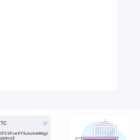
BTC
DFC3FueXY3JocmeMqgi
tppbvz2