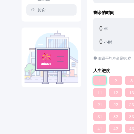
其它
剩余的时间
0
年
0
小时
假设平均寿命是80岁
人生进度
1
2
3
11
12
13
21
22
23
31
32
33
41
42
43