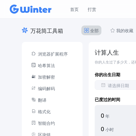
首页
打赏
万花筒工具箱
全部
我的收藏
计算人生
浏览器扩展程序
你的人生过了多少天，还
哈希算法
你的出生日期
加密解密
编码解码
已度过的时间
翻译
格式化
0
年
智能合约
0
小时
区块链