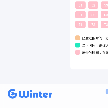
51
52
53
61
62
63
71
72
73
已度过的时间，
当下时间，是你
剩余的时间，在