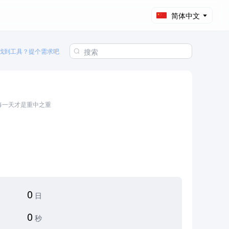
简体中文
找到工具？提个需求吧
每一天才是重中之重
0
日
0
秒