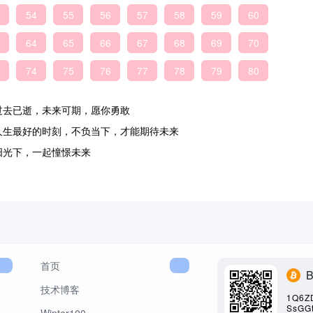
54
55
56
57
58
59
60
64
65
66
67
68
69
70
74
75
76
77
78
79
80
过去已逝，未来可期，愿你勇敢
人生最好的时刻，不负当下，才能期待未来
阳光下，一起憧憬未来
首页
导航
打赏
技术博客
1Q6Z
SsGG