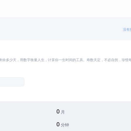
没有
剩余多少天，用数字衡量人生，计算你一生时间的工具。寿数天定，不必自扰，珍惜
0
月
0
分钟