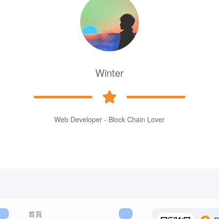
Winter
Web Developer - Block Chain Lover
首頁
導航
打賞