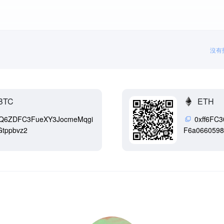
沒有
BTC
ETH
Q6ZDFC3FueXY3JocmeMqgi
0xff6FC
tppbvz2
F6a066059