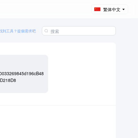
繁体中文
找到工具？提個需求吧
30033269845d196cB48
8D218D8